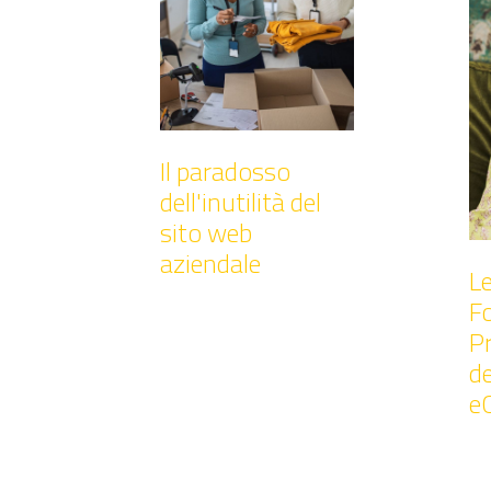
Il paradosso
dell'inutilità del
sito web
aziendale
L
F
P
de
e