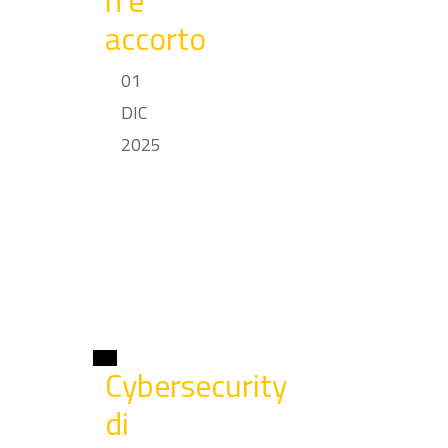
n’è
accorto
01
DIC
2025
Cybersecurity
di