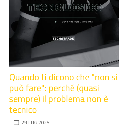
Quando ti dicono che "non si
può fare": perché (quasi
sempre) il problema non è
tecnico
29 LUG 2025