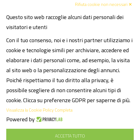
Rifiuta cookie non necessari ✕
Blog
Questo sito web raccoglie alcuni dati personali dei
Contatti
visitatori e utenti
Atmosphere
Fissa un incontro
Con il tuo consenso, noi e i nostri partner utilizziamo i
Codice Etico
cookie e tecnologie simili per archiviare, accedere ed
Dichiarazione dei diritti umani
elaborare i dati personali come, ad esempio, la visita
al sito web o la personalizzazione degli annunci.
Legal
Poiché rispettiamo il tuo diritto alla privacy, è
possibile scegliere di non consentire alcuni tipi di
P.I. 02089481200
cookie. Clicca su preferenze GDPR per saperne di più.
Cap. Soc. € 30.000,00 i.v.
SDI M5UXCR1
Visualizza la Cookie Policy Completa
Powered by
© 2026 Tecnotrade S.r.l.
Privacy Policy
ACCETTA TUTTO
Cookie Policy