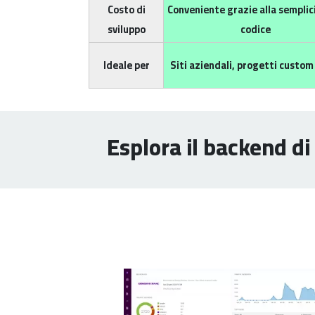
Costo di
Conveniente grazie alla semplic
sviluppo
codice
Ideale per
Siti aziendali, progetti custom
Esplora il backend d