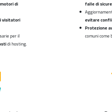
motori di
falle di sicur
Aggiornamenti
 visitatori
evitare confli
Protezione a
arie per il
comuni come br
osti
di hosting.