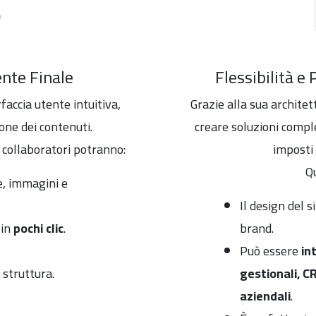
ente Finale
Flessibilità e
accia utente intuitiva,
Grazie alla sua archite
one dei contenuti.
creare soluzioni compl
 collaboratori potranno:
imposti 
Qu
, immagini e
Il design del s
 in
pochi clic
.
brand.
Può essere
in
 struttura.
gestionali, C
aziendali
.