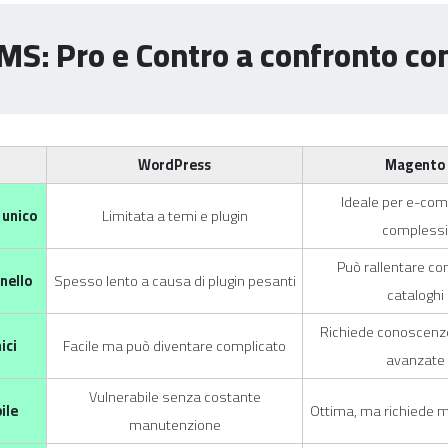
MS: Pro e Contro a confronto con
WordPress
Magento
Ideale per e-co
 unico
Limitata a temi e plugin
complessi
Può rallentare co
nello
Spesso lento a causa di plugin pesanti
cataloghi
Richiede conoscenz
ici
Facile ma può diventare complicato
avanzate
Vulnerabile senza costante
ile
Ottima, ma richiede m
manutenzione