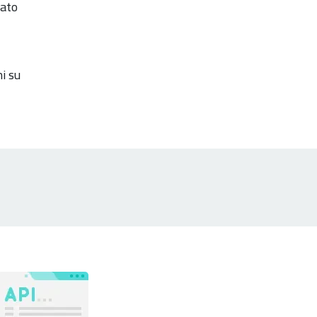
tato
i su