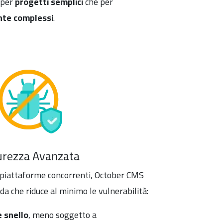
 per
progetti semplici
che per
te complessi
.
urezza Avanzata
 piattaforme concorrenti, October CMS
da che riduce al minimo le vulnerabilità:
e snello
, meno soggetto a