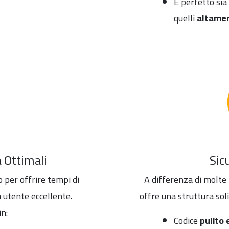
È perfetto sia
quelli
altamen
à Ottimali
Sic
 per offrire tempi di
A differenza di molte
 utente eccellente.
offre una struttura soli
in:
Codice
pulito 