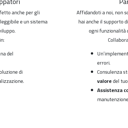
ppatori
Par
etto anche per gli
Affidandoti a noi, non 
 leggibile e un sistema
hai anche il supporto d
viluppo.
ogni funzionalità 
in:
Collabora
na del
Un’implemen
errori.
oluzione di
Consulenza st
alizzazione.
valore
del tuo
Assistenza c
manutenzione 