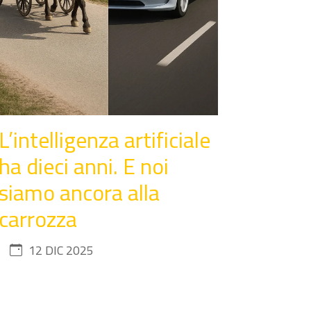
L’intelligenza artificiale
ha dieci anni. E noi
siamo ancora alla
carrozza
12 DIC 2025