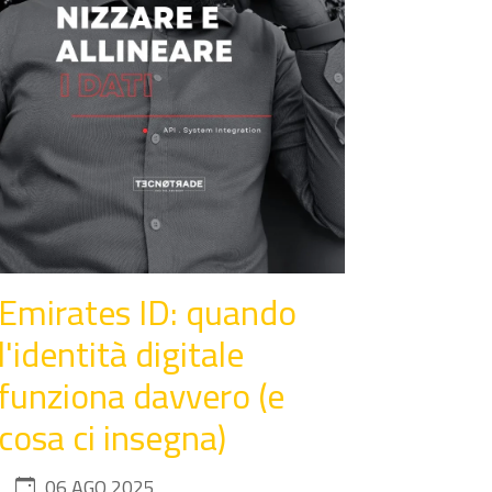
Emirates ID: quando
l'identità digitale
funziona davvero (e
cosa ci insegna)
06 AGO 2025