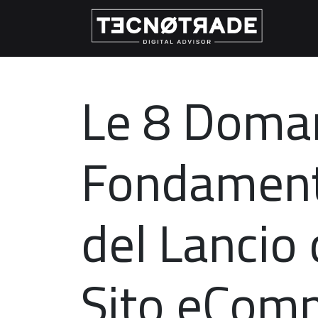
Le 8 Doma
Fondament
del Lancio 
Sito eCom