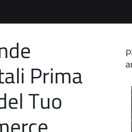
nde
P
a
ali Prima
del Tuo
merce