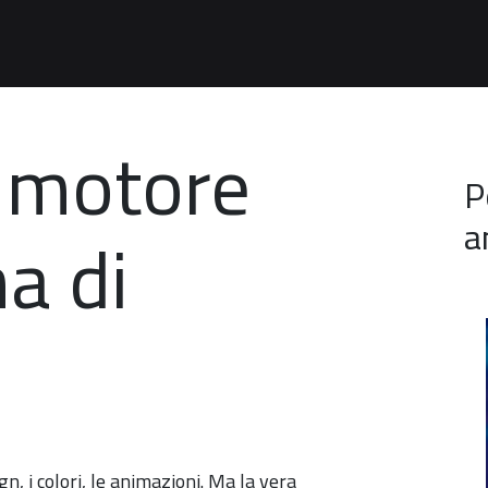
l motore
P
a
a di
gn, i colori, le animazioni. Ma la vera