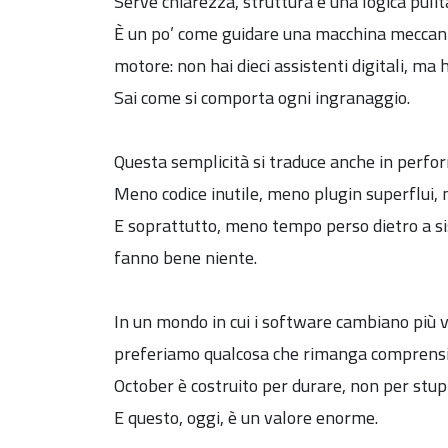
Serve chiarezza, struttura e una logica pulit
È un po’ come guidare una macchina meccanica,
motore: non hai dieci assistenti digitali, ma ha
Sai come si comporta ogni ingranaggio.
Questa semplicità si traduce anche in perfo
Meno codice inutile, meno plugin superflui, 
E soprattutto, meno tempo perso dietro a s
fanno bene niente.
In un mondo in cui i software cambiano più 
preferiamo qualcosa che rimanga comprensi
October è costruito per durare, non per stupi
E questo, oggi, è un valore enorme.