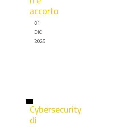
n’è
accorto
01
DIC
2025
Cybersecurity
di