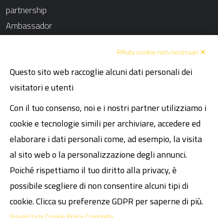
partnership
Ambassador
Chi siamo
Rifiuta cookie non necessari ✕
Blog
Questo sito web raccoglie alcuni dati personali dei
Contatti
visitatori e utenti
Atmosphere
Fissa un incontro
Con il tuo consenso, noi e i nostri partner utilizziamo i
Codice Etico
cookie e tecnologie simili per archiviare, accedere ed
Dichiarazione dei diritti umani
elaborare i dati personali come, ad esempio, la visita
al sito web o la personalizzazione degli annunci.
Legal
Poiché rispettiamo il tuo diritto alla privacy, è
possibile scegliere di non consentire alcuni tipi di
P.I. 02089481200
cookie. Clicca su preferenze GDPR per saperne di più.
Cap. Soc. € 30.000,00 i.v.
Visualizza la Cookie Policy Completa