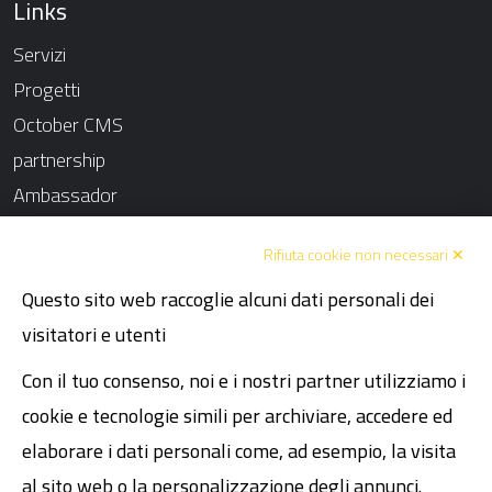
Links
Servizi
Progetti
October CMS
partnership
Ambassador
Chi siamo
Rifiuta cookie non necessari ✕
Blog
Questo sito web raccoglie alcuni dati personali dei
Contatti
visitatori e utenti
Atmosphere
Fissa un incontro
Con il tuo consenso, noi e i nostri partner utilizziamo i
Codice Etico
cookie e tecnologie simili per archiviare, accedere ed
Dichiarazione dei diritti umani
elaborare i dati personali come, ad esempio, la visita
al sito web o la personalizzazione degli annunci.