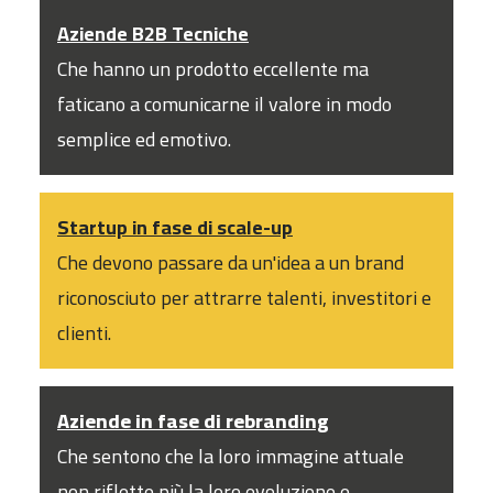
Aziende B2B Tecniche
Che hanno un prodotto eccellente ma
faticano a comunicarne il valore in modo
semplice ed emotivo.
Startup in fase di scale-up
Che devono passare da un'idea a un brand
riconosciuto per attrarre talenti, investitori e
clienti.
Aziende in fase di rebranding
Che sentono che la loro immagine attuale
non riflette più la loro evoluzione e