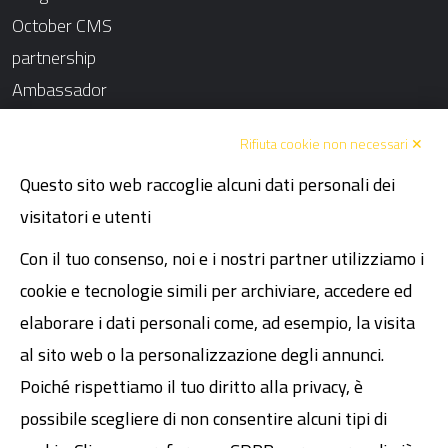
October CMS
partnership
Ambassador
Chi siamo
Rifiuta cookie non necessari ✕
Blog
Questo sito web raccoglie alcuni dati personali dei
Contatti
visitatori e utenti
Atmosphere
Fissa un incontro
Con il tuo consenso, noi e i nostri partner utilizziamo i
Codice Etico
cookie e tecnologie simili per archiviare, accedere ed
Dichiarazione dei diritti umani
elaborare i dati personali come, ad esempio, la visita
al sito web o la personalizzazione degli annunci.
Legal
Poiché rispettiamo il tuo diritto alla privacy, è
possibile scegliere di non consentire alcuni tipi di
P.I. 02089481200