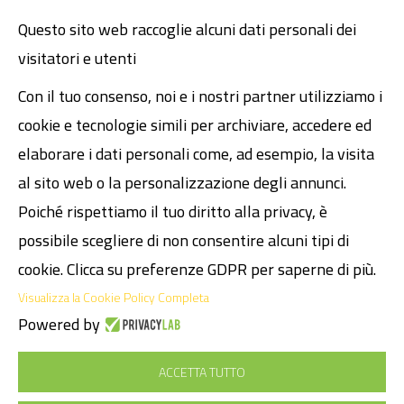
Blog
Questo sito web raccoglie alcuni dati personali dei
Contatti
visitatori e utenti
Atmosphere
Fissa un incontro
Con il tuo consenso, noi e i nostri partner utilizziamo i
Codice Etico
cookie e tecnologie simili per archiviare, accedere ed
Dichiarazione dei diritti umani
elaborare i dati personali come, ad esempio, la visita
al sito web o la personalizzazione degli annunci.
Legal
Poiché rispettiamo il tuo diritto alla privacy, è
possibile scegliere di non consentire alcuni tipi di
P.I. 02089481200
cookie. Clicca su preferenze GDPR per saperne di più.
Cap. Soc. € 30.000,00 i.v.
Visualizza la Cookie Policy Completa
SDI M5UXCR1
Powered by
© 2026 Tecnotrade S.r.l.
Privacy Policy
ACCETTA TUTTO
Cookie Policy